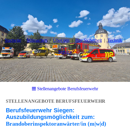
Startseite
Mitmachen
Über uns
Ihre Sicherheit
Technik
Service
Stellenangebote Berufsfeuerwehr
STELLENANGEBOTE BERUFSFEUERWEHR
Berufsfeuerwehr Siegen:
Auszubildungsmöglichkeit zum:
Brandoberinspektoranwärter/in (m|w|d)