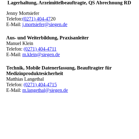
Lagerhaltung, Arzeimittelbeauftragte, QS Abrechnung RD
Jenny Mortsiefer
Telefon:
(0271) 404‐47
20
E‐Mail:
j.mortsiefer@siegen.de
Aus- und Weiterbildung, Praxisanleiter
Manuel Klein
Telefon:
(0271) 404-4711
E-Mail:
m.klein@siegen.de
Technik, Mobile Datenerfassung, Beauftragter für
Medizinproduktesicherheit
Matthias Langethal
Telefon:
(0271) 404-4715
E-Mail:
m.langethal@siegen.de