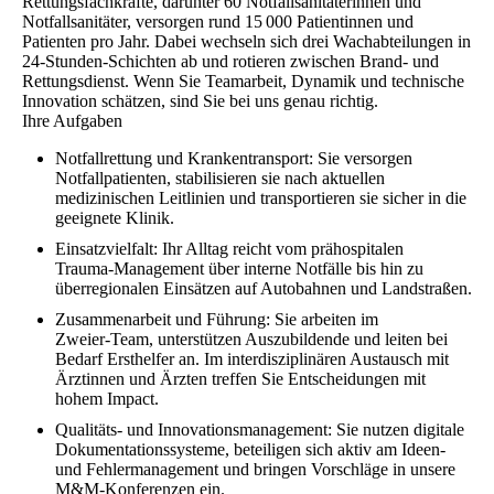
Rettungsfachkräfte, darunter 60 Notfallsanitäterinnen und
Notfallsanitäter, versorgen rund 15 000 Patientinnen und
Patienten pro Jahr. Dabei wechseln sich drei Wachabteilungen in
24‑Stunden‑Schichten ab und rotieren zwischen Brand‑ und
Rettungsdienst. Wenn Sie Teamarbeit, Dynamik und technische
Innovation schätzen, sind Sie bei uns genau richtig.
Ihre Aufgaben
Notfallrettung und Krankentransport: Sie versorgen
Notfallpatienten, stabilisieren sie nach aktuellen
medizinischen Leitlinien und transportieren sie sicher in die
geeignete Klinik.
Einsatzvielfalt: Ihr Alltag reicht vom prähospitalen
Trauma‑Management über interne Notfälle bis hin zu
überregionalen Einsätzen auf Autobahnen und Landstraßen.
Zusammenarbeit und Führung: Sie arbeiten im
Zweier‑Team, unterstützen Auszubildende und leiten bei
Bedarf Ersthelfer an. Im interdisziplinären Austausch mit
Ärztinnen und Ärzten treffen Sie Entscheidungen mit
hohem Impact.
Qualitäts- und Innovationsmanagement: Sie nutzen digitale
Dokumentationssysteme, beteiligen sich aktiv am Ideen‑
und Fehlermanagement und bringen Vorschläge in unsere
M&M‑Konferenzen ein.