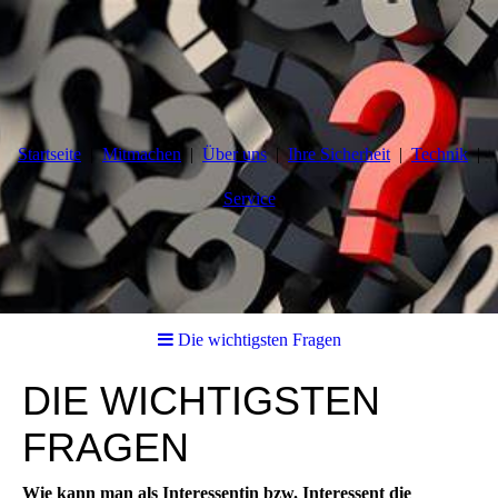
Startseite
Mitmachen
Über uns
Ihre Sicherheit
Technik
Service
Die wichtigsten Fragen
DIE WICHTIGSTEN
FRAGEN
Wie kann man als Interessentin bzw. Interessent die