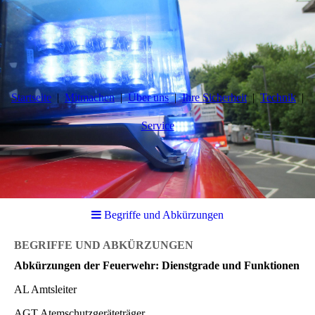
Startseite
Mitmachen
Über uns
Ihre Sicherheit
Technik
Service
Begriffe und Abkürzungen
BEGRIFFE UND ABKÜRZUNGEN
Abkürzungen der Feuerwehr: Dienstgrade und Funktionen
AL Amtsleiter
AGT Atemschutzgeräteträger