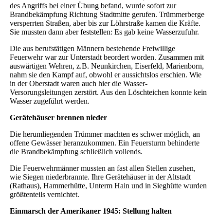
des Angriffs bei einer Übung befand, wurde sofort zur
Brandbekämpfung Richtung Stadtmitte gerufen. Trümmerberge
versperrten Straßen, aber bis zur Löhrstraße kamen die Kräfte.
Sie mussten dann aber feststellen: Es gab keine Wasserzufuhr.
Die aus berufstätigen Männern bestehende Freiwillige
Feuerwehr war zur Unterstadt beordert worden. Zusammen mit
auswärtigen Wehren, z.B. Neunkirchen, Eiserfeld, Marienborn,
nahm sie den Kampf auf, obwohl er aussichtslos erschien. Wie
in der Oberstadt waren auch hier die Wasser-
Versorungsleitungen zerstört. Aus den Löschteichen konnte kein
Wasser zugeführt werden.
Gerätehäuser brennen nieder
Die herumliegenden Trümmer machten es schwer möglich, an
offene Gewässer heranzukommen. Ein Feuersturm behinderte
die Brandbekämpfung schließlich vollends.
Die Feuerwehrmänner mussten an fast allen Stellen zusehen,
wie Siegen niederbrannte. Ihre Gerätehäuser in der Altstadt
(Rathaus), Hammerhütte, Unterm Hain und in Sieghütte wurden
größtenteils vernichtet.
Einmarsch der Amerikaner 1945: Stellung halten