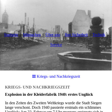
Startseite
Mitmachen
Über uns
Ihre Sicherheit
Technik
Service
Kriegs- und Nachkriegszeit
KRIEGS- UND NACHKRIEGSZEIT
Explosion in der Kleiderfabrik 1940: erstes Unglück
In den Zeiten des Zweiten Weltkriegs wurde die Stadt Siegen
lange verschont. Doch 1940 passierte erstmals ein schlimmes
Unglück: Am 22. Februar um 7 Uhr morgens ereignete sich in