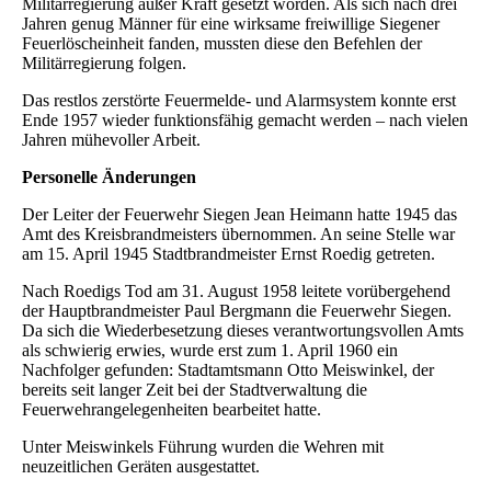
Militärregierung außer Kraft gesetzt worden. Als sich nach drei
Jahren genug Männer für eine wirksame freiwillige Siegener
Feuerlöscheinheit fanden, mussten diese den Befehlen der
Militärregierung folgen.
Das restlos zerstörte Feuermelde- und Alarmsystem konnte erst
Ende 1957 wieder funktionsfähig gemacht werden – nach vielen
Jahren mühevoller Arbeit.
Personelle Änderungen
Der Leiter der Feuerwehr Siegen Jean Heimann hatte 1945 das
Amt des Kreisbrandmeisters übernommen. An seine Stelle war
am 15. April 1945 Stadtbrandmeister Ernst Roedig getreten.
Nach Roedigs Tod am 31. August 1958 leitete vorübergehend
der Hauptbrandmeister Paul Bergmann die Feuerwehr Siegen.
Da sich die Wiederbesetzung dieses verantwortungsvollen Amts
als schwierig erwies, wurde erst zum 1. April 1960 ein
Nachfolger gefunden: Stadtamtsmann Otto Meiswinkel, der
bereits seit langer Zeit bei der Stadtverwaltung die
Feuerwehrangelegenheiten bearbeitet hatte.
Unter Meiswinkels Führung wurden die Wehren mit
neuzeitlichen Geräten ausgestattet.