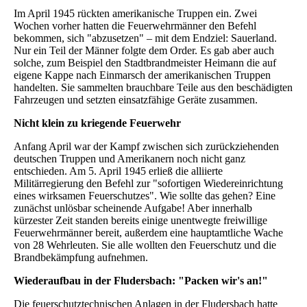
Im April 1945 rückten amerikanische Truppen ein. Zwei
Wochen vorher hatten die Feuerwehrmänner den Befehl
bekommen, sich "abzusetzen" – mit dem Endziel: Sauerland.
Nur ein Teil der Männer folgte dem Order. Es gab aber auch
solche, zum Beispiel den Stadtbrandmeister Heimann die auf
eigene Kappe nach Einmarsch der amerikanischen Truppen
handelten. Sie sammelten brauchbare Teile aus den beschädigten
Fahrzeugen und setzten einsatzfähige Geräte zusammen.
Nicht klein zu kriegende Feuerwehr
Anfang April war der Kampf zwischen sich zurückziehenden
deutschen Truppen und Amerikanern noch nicht ganz
entschieden. Am 5. April 1945 erließ die alliierte
Militärregierung den Befehl zur "sofortigen Wiedereinrichtung
eines wirksamen Feuerschutzes". Wie sollte das gehen? Eine
zunächst unlösbar scheinende Aufgabe! Aber innerhalb
kürzester Zeit standen bereits einige unentwegte freiwillige
Feuerwehrmänner bereit, außerdem eine hauptamtliche Wache
von 28 Wehrleuten. Sie alle wollten den Feuerschutz und die
Brandbekämpfung aufnehmen.
Wiederaufbau in der Fludersbach: "Packen wir's an!"
Die feuerschutztechnischen Anlagen in der Fludersbach hatte