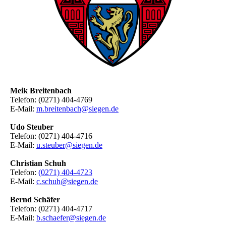
Meik Breitenbach
Telefon: (0271) 404-4769
E-Mail:
m.breitenbach@siegen.de
Udo Steuber
Telefon: (0271) 404-4716
E-Mail:
u.steuber@siegen.de
Christian Schuh
Telefon:
(0271) 404-4723
E-Mail:
c.schuh@siegen.de
Bernd Schäfer
Telefon: (0271) 404-4717
E-Mail:
b.schaefer@siegen.de