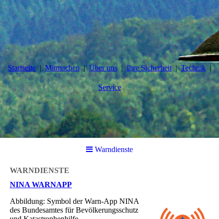
Startseite
Mitmachen
Über uns
Ihre Sicherheit
Technik
Service
Warndienste
WARNDIENSTE
NINA WARNAPP
Abbildung: Symbol der Warn-App NINA
des Bundesamtes für Bevölkerungsschutz
und Katastrophenhilfe