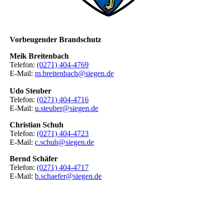
Vorbeugender Brandschutz
Meik Breitenbach
Telefon:
(0271) 404-4769
E-Mail:
m.breitenbach@siegen.de
Udo Steuber
Telefon:
(0271) 404-4716
E-Mail:
u.steuber@siegen.de
Christian Schuh
Telefon:
(0271) 404-4723
E-Mail:
c.schuh@siegen.de
Bernd Schäfer
Telefon:
(0271) 404-4717
E-Mail:
b.schaefer@siegen.de