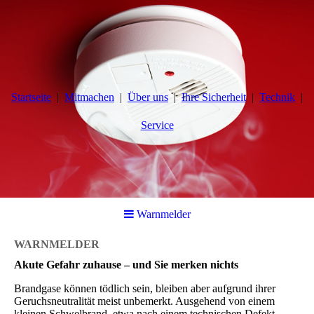
Startseite
Mitmachen
Über uns
Ihre Sicherheit
Technik
Service
Warnmelder
WARNMELDER
Akute Gefahr zuhause – und Sie merken nichts
Brandgase können tödlich sein, bleiben aber aufgrund ihrer
Geruchsneutralität meist unbemerkt. Ausgehend von einem
kleinen Schwelbrand, etwa nach einem technischen Defekt,