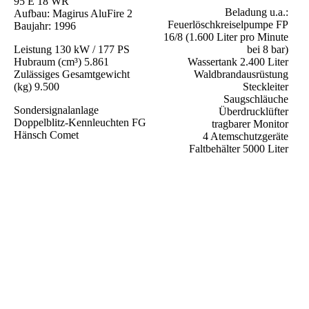
95 E 18 WR
Beladung u.a.:
Aufbau: Magirus AluFire 2
Feuerlöschkreiselpumpe FP
Baujahr: 1996
16/8 (1.600 Liter pro Minute
Leistung 130 kW / 177 PS
bei 8 bar)
Hubraum (cm³) 5.861
Wassertank 2.400 Liter
Zulässiges Gesamtgewicht
Waldbrandausrüstung
(kg) 9.500
Steckleiter
Saugschläuche
Sondersignalanlage
Überdrucklüfter
Doppelblitz-Kennleuchten FG
tragbarer Monitor
Hänsch Comet
4 Atemschutzgeräte
Faltbehälter 5000 Liter