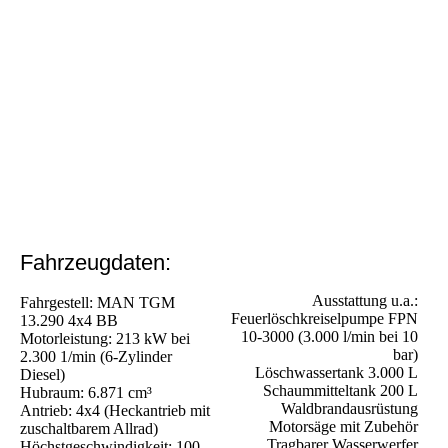
Fahrzeugdaten:
Ausstattung u.a.:
Fahrgestell: MAN TGM
Feuerlöschkreiselpumpe FPN
13.290 4x4 BB
10-3000 (3.000 l/min bei 10
Motorleistung: 213 kW bei
bar)
2.300 1/min (6-Zylinder
Löschwassertank 3.000 L
Diesel)
Schaummitteltank 200 L
Hubraum: 6.871 cm³
Waldbrandausrüstung
Antrieb: 4x4 (Heckantrieb mit
Motorsäge mit Zubehör
zuschaltbarem Allrad)
Tragbarer Wasserwerfer
Höchstgeschwindigkeit: 100