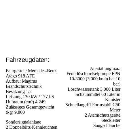
Fahrzeugdaten:
Ausstattung u.a.:
Fahrgestell: Mercedes-Benz
Feuerlöschkreiselpumpe FPN
Atego 918 AFE
10-3000 (3.000 l/min bei 10
Aufbau: Magirus
bar)
Brandschutztechnik
Löschwassertank 3.000 Liter
Besatzung 1/2
Schaummittel 60 Liter in
Leistung
130 kW / 177 PS
Kanister
Hubraum (cm³)
4.249
Schnellangriff Formstabil C50
Zulässiges Gesamtgewicht
Meter
(kg)
9.800
2 Atemschutzgeräte
Steckleiter
Sondersignalanlage
Saugschläuche
2 Doppelblitz-Kennleuchten