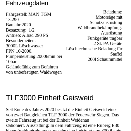
Fahrzeugdaten:
Beladung:
Fahrgestell: MAN TGM
Motorsäge mit
13.290
Schutzausrüstung
Baujahr:2020
Waldbrandbekämpfung-
Besatzung: 1/2
Ausrüstung
Antrieb: Allrad 290 PS
Funkgeräte tragbar
Besonderheiten:
2 St. PA Geräte
3000L Löschwasser
Löschtechnische Beladung für
FPN 10-2000,
Staffel
Pumpenleistung 2000l/min bei
200l Schaummittel
10bar
Geländefähig zum Befahren
von unbefestigten Waldwegen
TLF3000 Einheit Geisweid
Seit Ende des Jahres 2020 besitzt die Einheit Geisweid eines
von zwei Baugleichen TLF 3000 der Feuerwehr Siegen. Das
zweite Fahrzeug ist bei der Einheit Weidenau
stationiert. Ausstattung: In dem Fahrzeug ist eine Ruberg E30
Feuerlöschkreiselpumpe, welche eine Leistung von 3000l./min