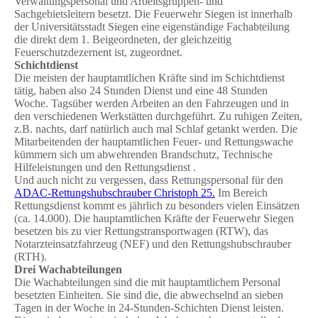
Verwaltungspersonal und Arbeitsgruppen- und
Sachgebietsleitern besetzt. Die Feuerwehr Siegen ist innerhalb
der Universitätsstadt Siegen eine eigenständige Fachabteilung
die direkt dem 1. Beigeordneten, der gleichzeitig
Feuerschutzdezernent ist, zugeordnet.
Schichtdienst
Die meisten der hauptamtlichen Kräfte sind im Schichtdienst
tätig, haben also 24 Stunden Dienst und eine 48 Stunden
Woche. Tagsüber werden Arbeiten an den Fahrzeugen und in
den verschiedenen Werkstätten durchgeführt. Zu ruhigen Zeiten,
z.B. nachts, darf natürlich auch mal Schlaf getankt werden. Die
Mitarbeitenden der hauptamtlichen Feuer- und Rettungswache
kümmern sich um abwehrenden Brandschutz, Technische
Hilfeleistungen und den Rettungsdienst .
Und auch nicht zu vergessen, dass Rettungspersonal für den
ADAC-Rettungshubschrauber Christoph 25.
Im Bereich
Rettungsdienst kommt es jährlich zu besonders vielen Einsätzen
(ca. 14.000). Die hauptamtlichen Kräfte der Feuerwehr Siegen
besetzen bis zu vier Rettungstransportwagen (RTW), das
Notarzteinsatzfahrzeug (NEF) und den Rettungshubschrauber
(RTH).
Drei Wachabteilungen
Die Wachabteilungen sind die mit hauptamtlichem Personal
besetzten Einheiten. Sie sind die, die abwechselnd an sieben
Tagen in der Woche in 24-Stunden-Schichten Dienst leisten.