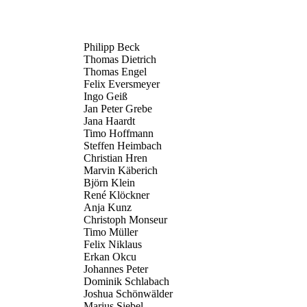
Philipp Beck
Thomas Dietrich
Thomas Engel
Felix Eversmeyer
Ingo Geiß
Jan Peter Grebe
Jana Haardt
Timo Hoffmann
Steffen Heimbach
Christian Hren
Marvin Käberich
Björn Klein
René Klöckner
Anja Kunz
Christoph Monseur
Timo Müller
Felix Niklaus
Erkan Okcu
Johannes Peter
Dominik Schlabach
Joshua Schönwälder
Marius Siebel