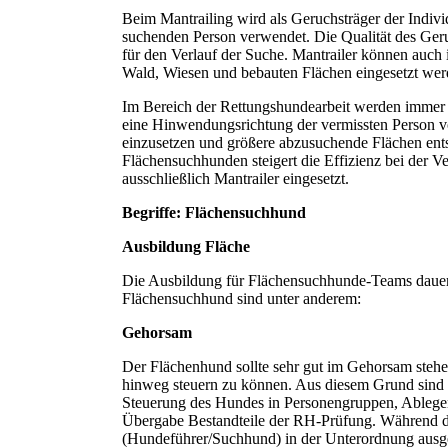
Beim Mantrailing wird als Geruchsträger der Indivi
suchenden Person verwendet. Die Qualität des Geru
für den Verlauf der Suche. Mantrailer können auch
Wald, Wiesen und bebauten Flächen eingesetzt wer
Im Bereich der Rettungshundearbeit werden immer m
eine Hinwendungsrichtung der vermissten Person vo
einzusetzen und größere abzusuchende Flächen ent
Flächensuchhunden steigert die Effizienz bei der V
ausschließlich Mantrailer eingesetzt.
Begriffe: Flächensuchhund
Ausbildung Fläche
Die Ausbildung für Flächensuchhunde-Teams dauert 
Flächensuchhund sind unter anderem:
Gehorsam
Der Flächenhund sollte sehr gut im Gehorsam stehen
hinweg steuern zu können. Aus diesem Grund sind d
Steuerung des Hundes in Personengruppen, Ablegen
Übergabe Bestandteile der RH-Prüfung. Während d
(Hundeführer/Suchhund) in der Unterordnung ausge