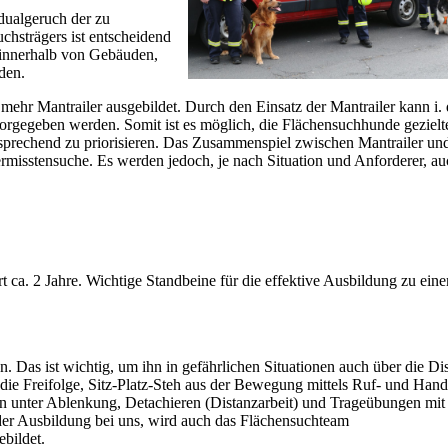
dualgeruch der zu
chsträgers ist entscheidend
 innerhalb von Gebäuden,
den.
ehr Mantrailer ausgebildet. Durch den Einsatz der Mantrailer kann i. 
rgegeben werden. Somit ist es möglich, die Flächensuchhunde gezielt
sprechend zu priorisieren. Das Zusammenspiel zwischen Mantrailer un
ermisstensuche. Es werden jedoch, je nach Situation und Anforderer, a
ca. 2 Jahre. Wichtige Standbeine für die effektive Ausbildung zu ein
. Das ist wichtig, um ihn in gefährlichen Situationen auch über die Di
ie Freifolge, Sitz-Platz-Steh aus der Bewegung mittels Ruf- und Hand
 unter Ablenkung, Detachieren (Distanzarbeit) und Trageübungen mit
er Ausbildung bei uns, wird auch das Flächensuchteam
bildet.