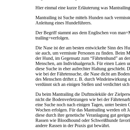
Hier einmal eine kurze Erläuterung was Mantrailing 
Mantrailing ist Suche mittels Hunden nach vermiss
Anleitung eines Hundeführers.
Der Begriff stammt aus dem Englischen von man
trailing=verfolgen.
Die Nase ist der am besten entwickelte Sinn des H
sie auch, um vermisste Personen zu finden. Beim Man
der Hund, im Gegensatz zum “Fährtenhund” an der 
Menschen, am Individualgeruch. Für einen Laien unv
diese Suche in eher aufrechter Haltung geschieht. D
wie bei der Fährtensuche, die Nase dicht am Boden.
des Menschen driftet z. B. durch Windeinwirkung 
verdünnt sich an einigen Stellen und verdichtet sic
Da beim Mantrailing die Duftmoleküle der Zielper
nicht die Bodenverletzungen wie bei der Fährtenar
eine Suche noch nach einigen Tagen, unter besten 
Wochen erfolgen. Für das Mantrailing werden oft J
diese durch ihre genetische Veranlagung gut geeign
Rassen wie Bloodhound oder Schweißhunde favoris
andere Rassen in der Praxis gut bewährt.