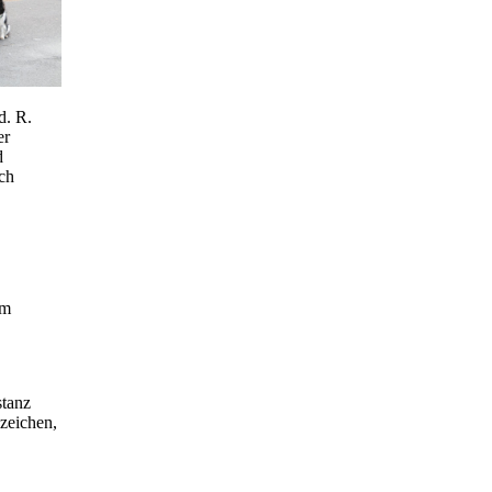
d. R.
er
d
uch
em
stanz
zeichen,