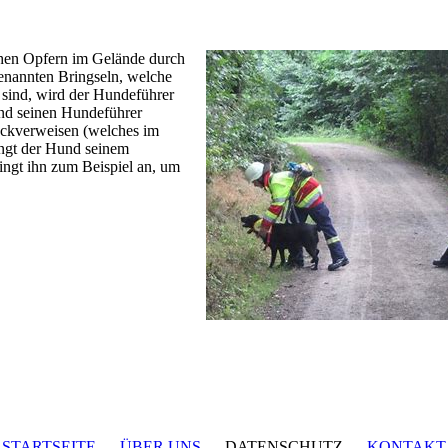
hen Opfern im Gelände durch
enannten Bringseln, welche
sind, wird der Hundeführer
und seinen Hundeführer
ückverweisen (welches im
ingt der Hund seinem
ingt ihn zum Beispiel an, um
STARTSEITE
ÜBER UNS
DATENSCHUTZ
KONTAKT