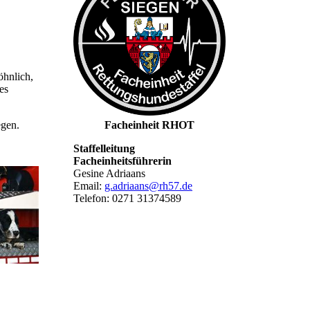
öhnlich,
es
egen.
Facheinheit RHOT
Staffelleitung
Facheinheitsführerin
Gesine Adriaans
Email:
g.adriaans@rh57.de
Telefon: 0271 31374589