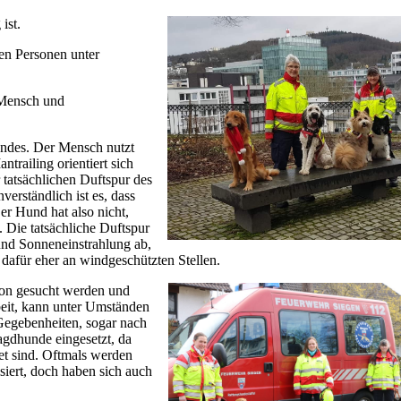
ist.
ten Personen unter
=Mensch und
undes. Der Mensch nutzt
trailing orientiert sich
tatsächlichen Duftspur des
erständlich ist es, dass
er Hund hat also nicht,
 Die tatsächliche Duftspur
und Sonneneinstrahlung ab,
h dafür eher an windgeschützten Stellen.
son gesucht werden und
beit, kann unter Umständen
Gegebenheiten, sogar nach
agdhunde eingesetzt, da
et sind. Oftmals werden
iert, doch haben sich auch