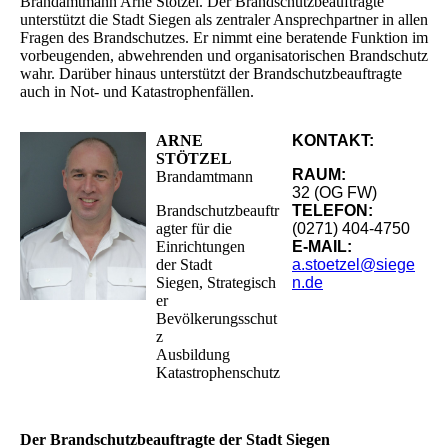
Brandamtmann Arne Stötzel. Der Brandschutzbeauftragte
unterstützt die Stadt Siegen als zentraler Ansprechpartner in allen
Fragen des Brandschutzes. Er nimmt eine beratende Funktion im
vorbeugenden, abwehrenden und organisatorischen Brandschutz
wahr. Darüber hinaus unterstützt der Brandschutzbeauftragte
auch in Not- und Katastrophenfällen.
ARNE
KONTAKT:
STÖTZEL
RAUM:
Brandamtmann
32 (OG FW)
Brandschutzbeauftr
TELEFON:
agter für die
(0271) 404-4750
Einrichtungen
E-MAIL:
der
Stadt
a.stoetzel@siege
Siegen,
Strategisch
n.de
er
Bevölkerungsschut
z
Ausbildung
Katastrophenschutz
Der Brandschutzbeauftragte der Stadt Siegen