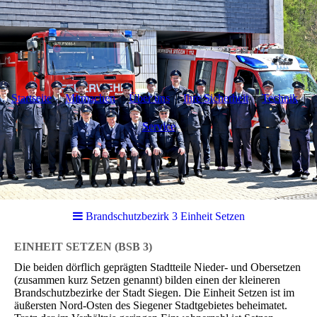
Startseite
Mitmachen
Über uns
Ihre Sicherheit
Technik
Service
Brandschutzbezirk 3 Einheit Setzen
EINHEIT SETZEN
(BSB 3)
Die beiden dörflich geprägten Stadtteile Nieder- und Obersetzen
(zusammen kurz Setzen genannt) bilden einen der kleineren
Brandschutzbezirke der Stadt Siegen. Die Einheit Setzen ist im
äußersten Nord-Osten des Siegener Stadtgebietes beheimatet.